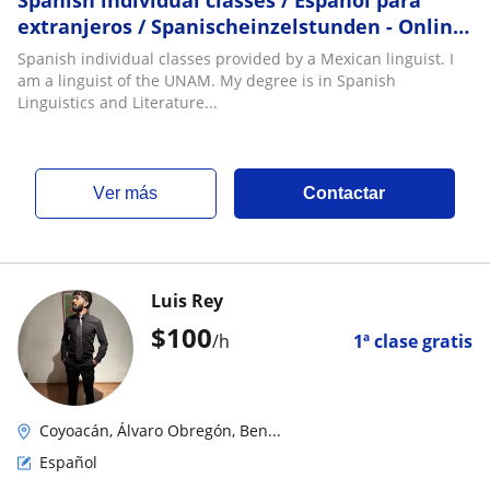
Spanish individual classes / Español para
extranjeros / Spanischeinzelstunden - Online
classes
Spanish individual classes provided by a Mexican linguist. I
am a linguist of the UNAM. My degree is in Spanish
Linguistics and Literature...
ver más
Contactar
Luis Rey
$
100
/h
1ª clase gratis
Coyoacán, Álvaro Obregón, Ben...
Español