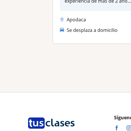
experiencia de más de 2 años
impartiendo...
Apodaca
Se desplaza a domicilio
Síguen