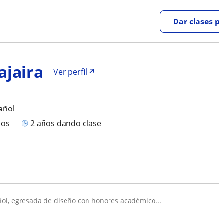
Dar clases 
ajaira
Ver perfil
añol
dos
2 años dando clase
ñol, egresada de diseño con honores académico...