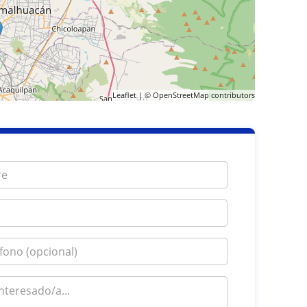
Leaflet
| ©
OpenStreetMap
contributors