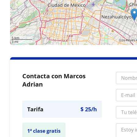
5 km
3 mi
Contacta con Marcos
Adrian
Tarifa
$
25
/h
1ª clase gratis