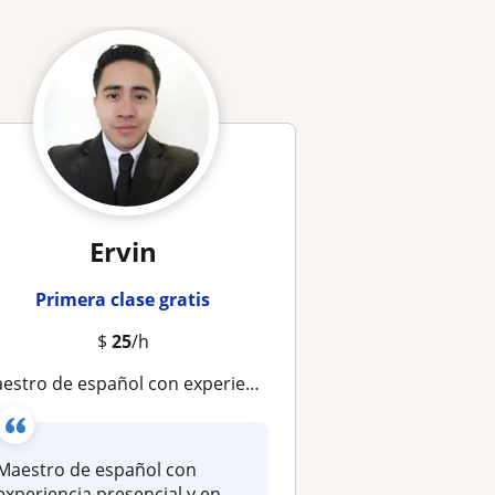
Ervin
Primera clase gratis
$
25
/h
aestro de español con experiencia presencial y en línea
Maestro de español con
experiencia presencial y en