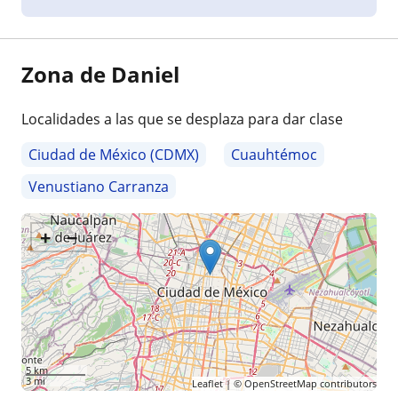
Zona de Daniel
Localidades a las que se desplaza para dar clase
Ciudad de México (CDMX)
Cuauhtémoc
Venustiano Carranza
+
−
5 km
3 mi
Leaflet
| ©
OpenStreetMap
contributors