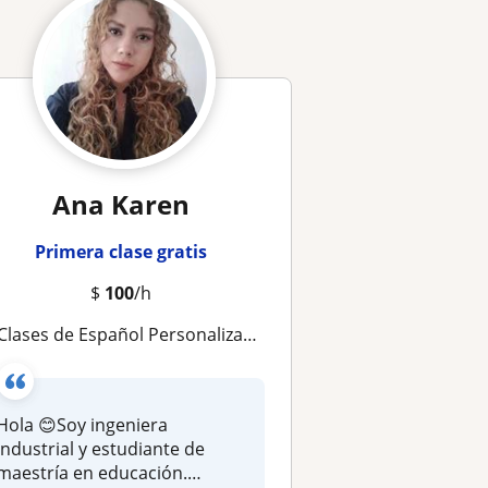
Ana Karen
Primera clase gratis
$
100
/h
Clases de Español Personalizadas | Apoyo Escolar y Regularización 📚
Hola 😊Soy ingeniera
industrial y estudiante de
maestría en educación.