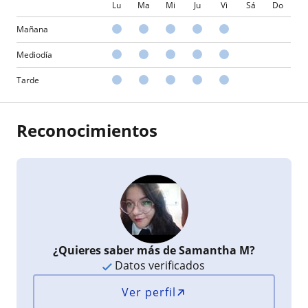
Lu
Ma
Mi
Ju
Vi
Sá
Do
Mañana
Mediodía
Tarde
Reconocimientos
¿Quieres saber más de Samantha M?
Datos verificados
Ver perfil