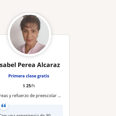
Isabel Perea Alcaraz
Primera clase gratis
$
25
/h
reas y refuerzo de preescolar y primaria
Con una experiencia de 30