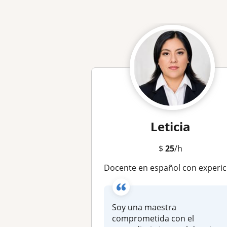
Leticia
$
25
/h
Docente en español con expericia en clases en línea para niños,jóvenes y adult
Soy una maestra
comprometida con el