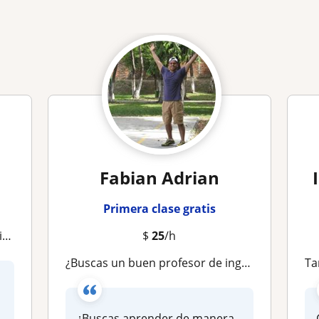
Fabian Adrian
Primera clase gratis
os
$
25
/h
¿Buscas un buen profesor de inglés, español, educación básica?
Ta
¿Buscas aprender de manera