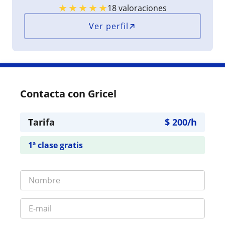
★
★
★
★
★
18 valoraciones
Ver perfil
Contacta con Gricel
Tarifa
$
200
/h
1ª clase gratis