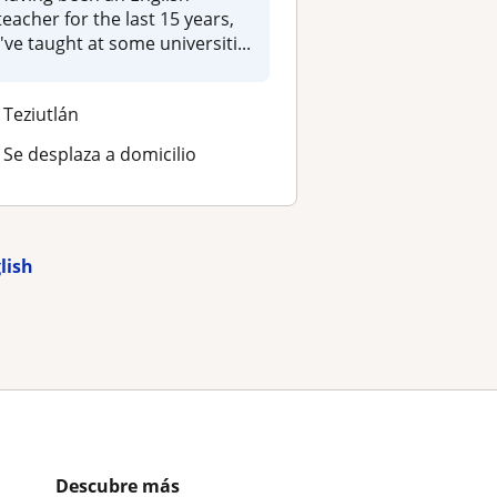
teacher for the last 15 years,
I've taught at some universiti...
Teziutlán
Se desplaza a domicilio
glish
Descubre más