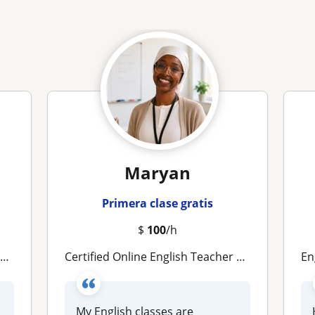
Maryan
Primera clase gratis
$
100
/h
a
Certified Online English Teacher | Conversation and fluency development
Engli
My English classes are