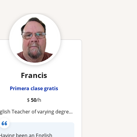
Francis
Primera clase gratis
$
50
/h
sh Teacher of varying degrees (A1-C2) of difficulty using Cambridge's Interchange and Passages book format
Having been an English