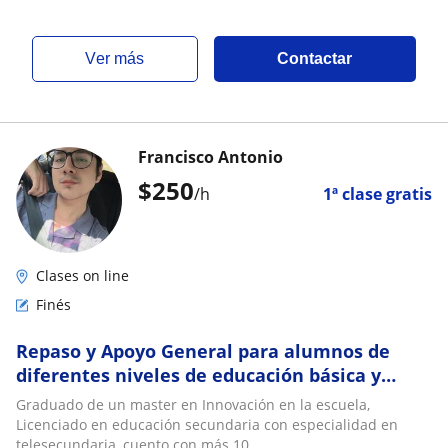
ver más
Contactar
Francisco Antonio
$
250
/h
1ª clase gratis
Clases on line
Finés
Repaso y Apoyo General para alumnos de
diferentes niveles de educación básica y
algunos temas de bachillerato
Graduado de un master en Innovación en la escuela,
Licenciado en educación secundaria con especialidad en
telesecundaria, cuento con más 10...