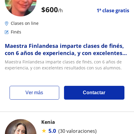
$
600
/h
1ª clase gratis
Clases on line
Finés
Maestra Finlandesa imparte clases de finés,
con 6 años de experiencia, y con excelentes
resultados con sus alumnos
Maestra Finlandesa imparte clases de finés, con 6 años de
experiencia, y con excelentes resultados con sus alumnos.
ver más
Contactar
Kenia
★
5.0
(30 valoraciones)