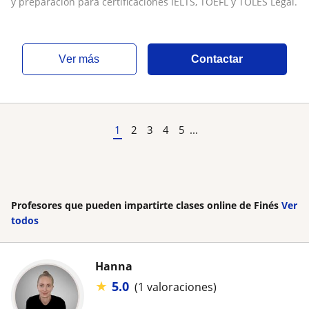
y preparación para certificaciones IELTS, TOEFL y TOLES Legal.
ver más
Contactar
1
2
3
4
5
...
Profesores que pueden impartirte clases online de Finés
Ver
todos
Hanna
★
5.0
(1 valoraciones)