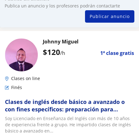
Publica un anuncio y los profesores podrán contactarte
Publicar anuncio
Johnny Miguel
$
120
/h
1ª clase gratis
Clases on line
Finés
Clases de inglés desde básico a avanzado o
con fines específicos: preparación para
exámenes, apoyo con tareas, etc
Soy Licenciado en Enseñanza del Inglés con más de 10 años
de experiencia frente a grupo. He impartido clases de inglés
básico a avanzado en...