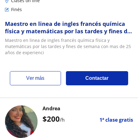
Clases on line
Finés
Maestro en linea de ingles francés química
física y matemáticas por las tardes y fines de
semana con mas de 25 años de experienci
Maestro en linea de ingles francés química física y
matemáticas por las tardes y fines de semana con mas de 25
años de experienci
ver más
Contactar
Andrea
$
200
/h
1ª clase gratis