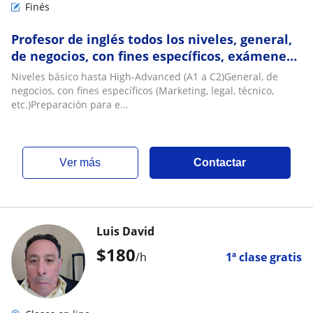
Finés
Profesor de inglés todos los niveles, general,
de negocios, con fines específicos, exámenes
de certificación, etc
Niveles básico hasta High-Advanced (A1 a C2)General, de
negocios, con fines específicos (Marketing, legal, técnico,
etc.)Preparación para e...
ver más
Contactar
Luis David
$
180
/h
1ª clase gratis