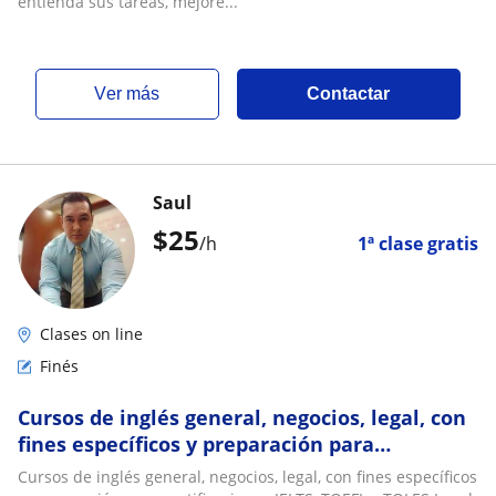
entienda sus tareas, mejore...
ver más
Contactar
Saul
$
25
/h
1ª clase gratis
Clases on line
Finés
Cursos de inglés general, negocios, legal, con
fines específicos y preparación para
certificaciones IELTS, TOEFL y TOLES Legal
Cursos de inglés general, negocios, legal, con fines específicos