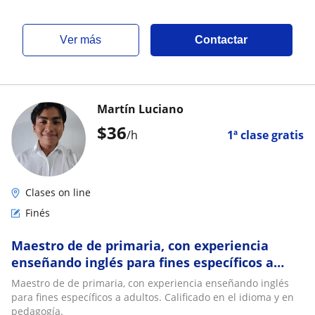
ver más
Contactar
Martín Luciano
$
36
/h
1ª clase gratis
Clases on line
Finés
Maestro de de primaria, con experiencia
enseñando inglés para fines específicos a
adultos. Calificado en el idioma y en
Maestro de de primaria, con experiencia enseñando inglés
pedagogía
para fines específicos a adultos. Calificado en el idioma y en
pedagogía.