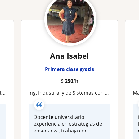
Ana Isabel
Primera clase gratis
$
250
/h
ca
Ing. Industrial y de Sistemas con 17 años de experiencia, Física básica para nivel secundaria, preparatoria y universidad
Mae
Docente universitario,
experiencia en estrategias de
enseñanza, trabaja con
metrolog...