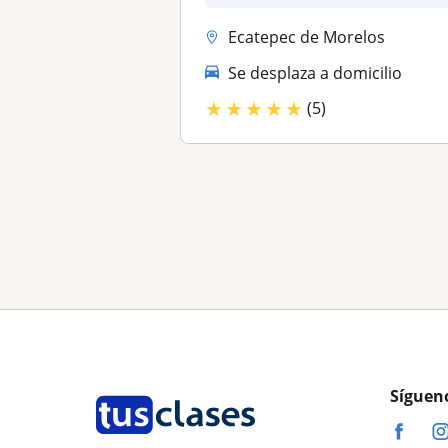
Ecatepec de Morelos
Se desplaza a domicilio
★
★
★
★
★
(5)
Síguen