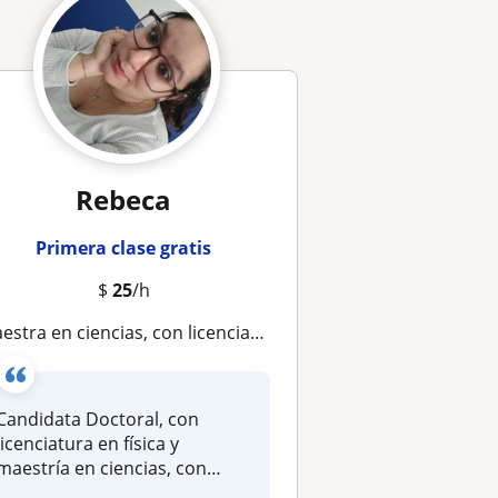
Rebeca
Primera clase gratis
$
25
/h
stra en ciencias, con licenciatura en física, horario flexible y podemos empezar desde 0 porque lo importante es entender
Candidata Doctoral, con
licenciatura en física y
maestría en ciencias, con
experienc...