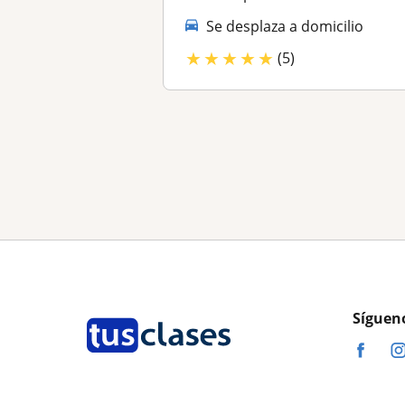
Se desplaza a domicilio
★
★
★
★
★
(5)
Síguen