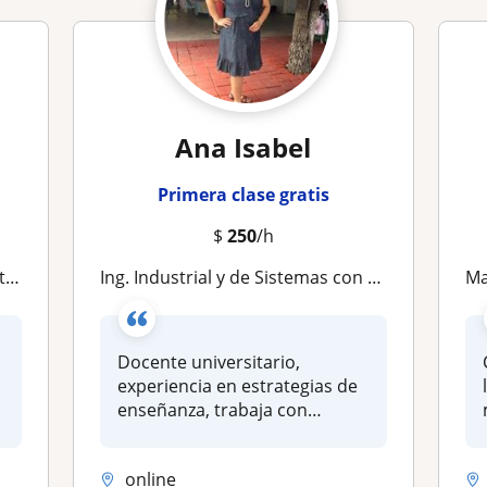
Ana Isabel
Primera clase gratis
$
250
/h
ca
Ing. Industrial y de Sistemas con 17 años de experiencia, Física básica para nivel secundaria, preparatoria y universidad
Mae
Docente universitario,
experiencia en estrategias de
enseñanza, trabaja con
metrolog...
online