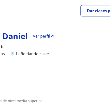
Dar clases 
 Daniel
Ver perfil
ca
dos
1 año dando clase
a de nivel media superior