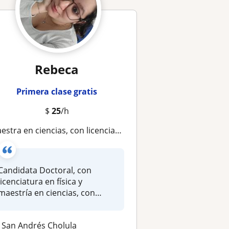
Rebeca
Primera clase gratis
$
25
/h
stra en ciencias, con licenciatura en física, horario flexible y podemos empezar desde 0 porque lo importante es entender
Candidata Doctoral, con
licenciatura en física y
maestría en ciencias, con
experienc...
San Andrés Cholula