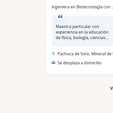
Ingeniera en Biotecnología con Maestría en Química, con experiencia docente de biología, física, metodología de la investigacaión
Maestra particular con
experiencia en la educación
de física, biología, ciencias
amb...
Pachuca de Soto, Mineral de la Reform
Se desplaza a domicilio
V