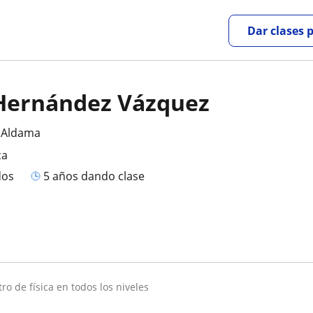
Dar clases 
Hernández Vázquez
 Aldama
ca
dos
5 años dando clase
stro de física en todos los niveles