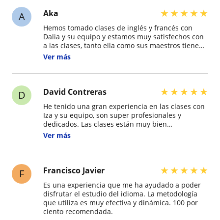
★
★
★
★
★
Aka
A
Hemos tomado clases de inglés y francés con
Dalia y su equipo y estamos muy satisfechos con
a las clases, tanto ella como sus maestros tienen
excelente dominio tanto del idioma como de la
Ver más
forma de enseñar, que hace las clases amenazas
y fáciles. Los recomendamos ampliamente.
★
★
★
★
★
David Contreras
D
He tenido una gran experiencia en las clases con
Iza y su equipo, son super profesionales y
dedicados. Las clases están muy bien
estructuradas, son muy dinámicas, y adaptadas a
Ver más
cada estudiante. Te hacen sentir cómodo y
motivado, además, utilizan materiales muy
completos e interactivos y ayudan a mejorar la
fluidez y la confianza al hablar. Recomiendo 100%
★
★
★
★
★
Francisco Javier
F
estas clases tanto para quienes empiezan como
Es una experiencia que me ha ayudado a poder
para quienes desean perfeccionar el idioma
disfrutar el estudio del idioma. La metodología
que utiliza es muy efectiva y dinámica. 100 por
ciento recomendada.