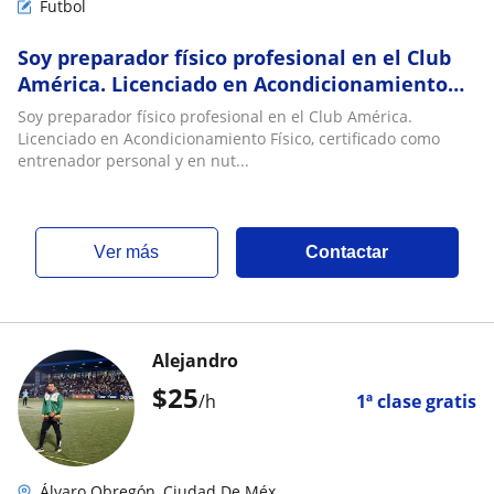
Futbol
Soy preparador físico profesional en el Club
América. Licenciado en Acondicionamiento
Físico, certificado como entrenador personal
Soy preparador físico profesional en el Club América.
y en nutrición
Licenciado en Acondicionamiento Físico, certificado como
entrenador personal y en nut...
ver más
Contactar
Alejandro
$
25
/h
1ª clase gratis
Álvaro Obregón, Ciudad De Méx...