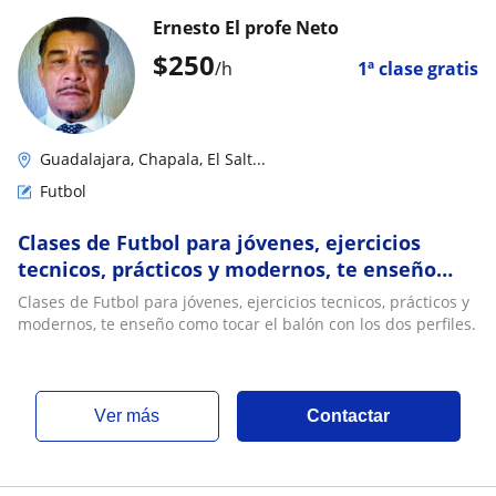
Ernesto El profe Neto
$
250
/h
1ª clase gratis
Guadalajara, Chapala, El Salt...
Futbol
Clases de Futbol para jóvenes, ejercicios
tecnicos, prácticos y modernos, te enseño
como tocar el balón con los dos perfiles
Clases de Futbol para jóvenes, ejercicios tecnicos, prácticos y
modernos, te enseño como tocar el balón con los dos perfiles.
ver más
Contactar