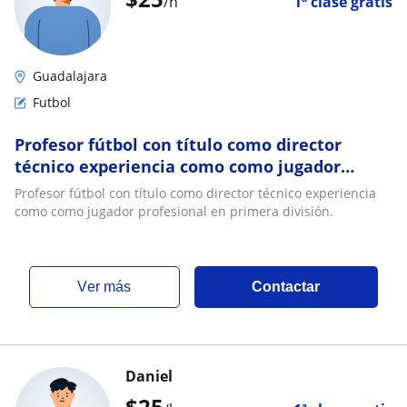
/h
1ª clase gratis
Guadalajara
Futbol
Profesor fútbol con título como director
técnico experiencia como como jugador
profesional en primera división
Profesor fútbol con título como director técnico experiencia
como como jugador profesional en primera división.
ver más
Contactar
Daniel
$
25