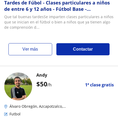
Tardes de Fúbol - Clases particulares a niños
de entre 6 y 12 años - Fútbol Base -
Entrenador certificado
Que tal buenas tardesSe imparten clases particulares a niños
que se inician en el fútbol o bien a niños que ya tienen algo
de comprensión d...
ver más
Contactar
Andy
$
50
/h
1ª clase gratis
Álvaro Obregón, Azcapotzalco,...
Futbol