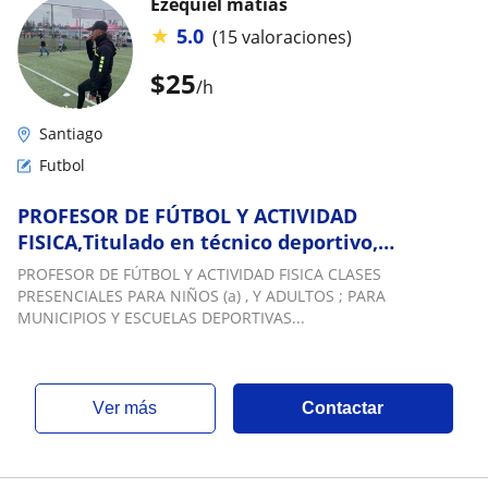
Ezequiel matias
★
5.0
(15 valoraciones)
$
25
/h
Santiago
Futbol
PROFESOR DE FÚTBOL Y ACTIVIDAD
FISICA,Titulado en técnico deportivo,
preparación física , entrenador de fútbol,
PROFESOR DE FÚTBOL Y ACTIVIDAD FISICA CLASES
psicología deportiva, REALIZO CLASES
PRESENCIALES PARA NIÑOS (a) , Y ADULTOS ; PARA
PRESENCIALES PARA NIÑOS (a) , Y ADULTOS ;
MUNICIPIOS Y ESCUELAS DEPORTIVAS...
PARA MUNICIPIOS Y ESCUELAS DEPORTIVAS
ver más
Contactar