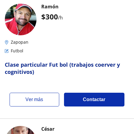
Ramón
$
300
/h
Zapopan
Futbol
Clase particular Fut bol (trabajos coerver y
cognitivos)
ver más
Contactar
César