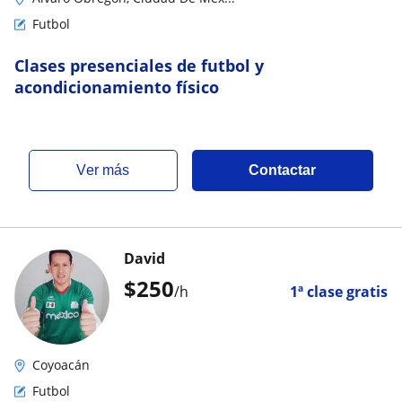
Futbol
Clases presenciales de futbol y
acondicionamiento físico
ver más
Contactar
David
$
250
/h
1ª clase gratis
Coyoacán
Futbol