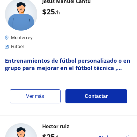
Jesus Manuel Cantú
$
25
/h
Monterrey
Futbol
Entrenamientos de fútbol personalizado o en
grupo para mejorar en el fútbol técnica ,
físicos y tácticamente
ver más
Contactar
Hector ruiz
$
25