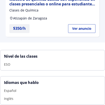
clases presenciales o online para estudiantes
de secundaria
Clases de Química
Atizapán de Zaragoza
$
350
/h
Ver anuncio
Nivel de las clases
ESO
Idiomas que hablo
Español
Inglés