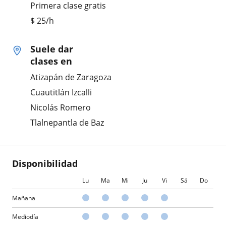
Primera clase gratis
$
25
/h
Suele dar
clases en
Atizapán de Zaragoza
Cuautitlán Izcalli
Nicolás Romero
Tlalnepantla de Baz
Disponibilidad
Lu
Ma
Mi
Ju
Vi
Sá
Do
Mañana
Mediodía