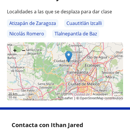
Localidades a las que se desplaza para dar clase
Atizapán de Zaragoza
Cuautitlán Izcalli
Nicolás Romero
Tlalnepantla de Baz
+
−
20 km
10 mi
Leaflet
| ©
OpenStreetMap
contributors
Contacta con Ithan Jared