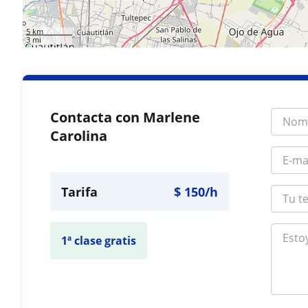
5 km
3 mi
Contacta con Marlene
Carolina
Tarifa
$
150
/h
1ª clase gratis