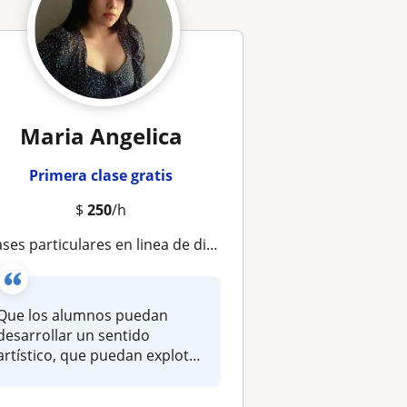
Maria Angelica
Primera clase gratis
$
250
/h
ases particulares en linea de dibujo e historia del arte
Que los alumnos puedan
desarrollar un sentido
artístico, que puedan explotar
sus hab...