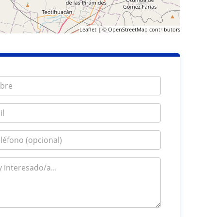
Leaflet
| ©
OpenStreetMap
contributors