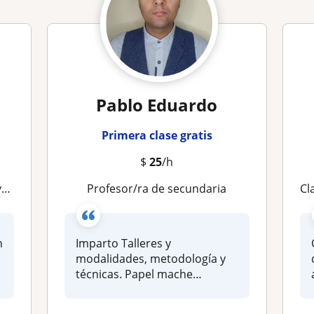
Pablo Eduardo
Primera clase gratis
$
25
/h
a
Profesor/ra de secundaria
Cl
n
Imparto Talleres y
,
modalidades, metodología y
técnicas. Papel mache
(cartonería y re...