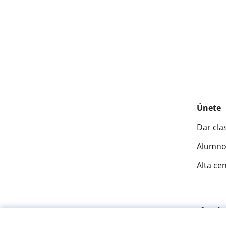
Únete
Dar cla
Alumno
Alta ce
Fantásti