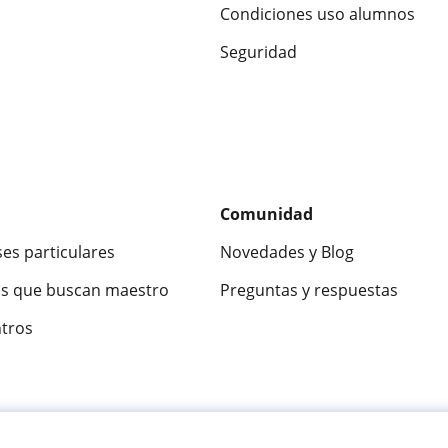
Condiciones uso alumnos
Seguridad
Comunidad
ses particulares
Novedades y Blog
s que buscan maestro
Preguntas y respuestas
ntros
ca
9,5/10
★★★★★
9,5/10
305915
opinion