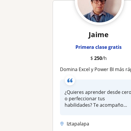
Jaime
Primera clase gratis
$
250
/h
Domina Excel y Power BI más rápido de lo que imaginas: automatiza reportes, crea dashboards profesionales y eleva tu productividad desde la primera 
¿Quieres aprender desde cer
o perfeccionar tus
habilidades? Te acompaño
paso a paso...
Iztapalapa