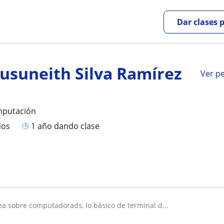
Dar clases 
Jusuneith Silva Ramírez
Ver pe
mputación
dos
1 año dando clase
nea sobre computadorads, lo básico de terminal d...