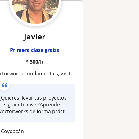
Javier
Primera clase gratis
$
380
/h
orworks Fundamentals, Vectorworks Architect, Vectorworks Spotlight y Vectorworks Landmark
¿Quieres llevar tus proyectos
al siguiente nivel?Aprende
Vectorworks de forma prácti...
Coyoacán