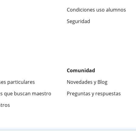
Condiciones uso alumnos
Seguridad
Comunidad
ses particulares
Novedades y Blog
s que buscan maestro
Preguntas y respuestas
ntros
ca
9,5/10
★★★★★
9,5/10
305915
opinion