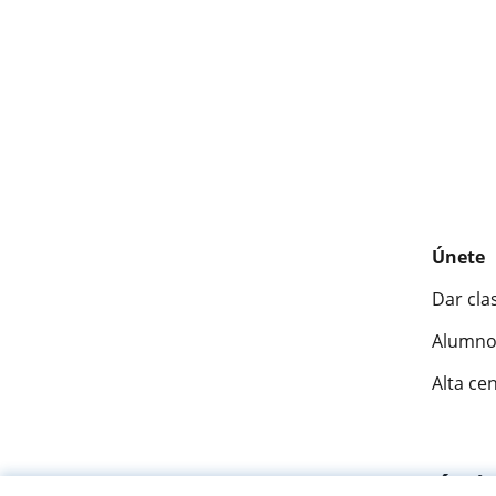
Únete
Dar cla
Alumno
Alta ce
Fantásti