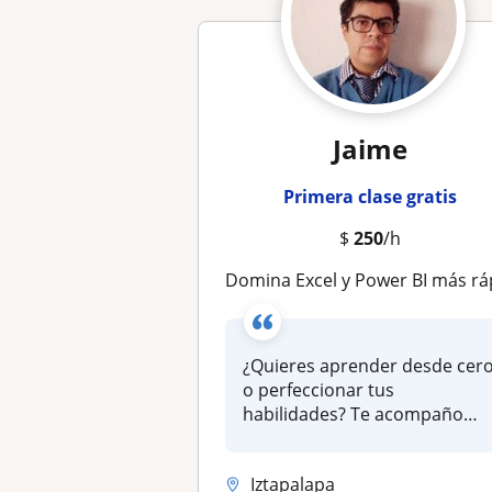
Jaime
Primera clase gratis
$
250
/h
Domina Excel y Power BI más rápido de lo que imaginas: automatiza reportes, crea dashboards profesionales y eleva tu productividad desde la primera 
¿Quieres aprender desde cer
o perfeccionar tus
habilidades? Te acompaño
paso a paso...
Iztapalapa