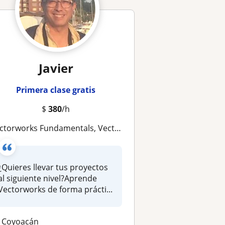
Javier
Primera clase gratis
$
380
/h
orworks Fundamentals, Vectorworks Architect, Vectorworks Spotlight y Vectorworks Landmark
¿Quieres llevar tus proyectos
al siguiente nivel?Aprende
Vectorworks de forma prácti...
Coyoacán