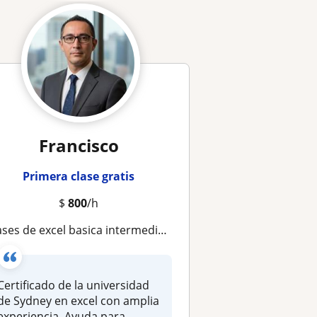
Francisco
Primera clase gratis
$
800
/h
lases de excel basica intermedio y avanzado
Certificado de la universidad
de Sydney en excel con amplia
experiencia. Ayuda para...