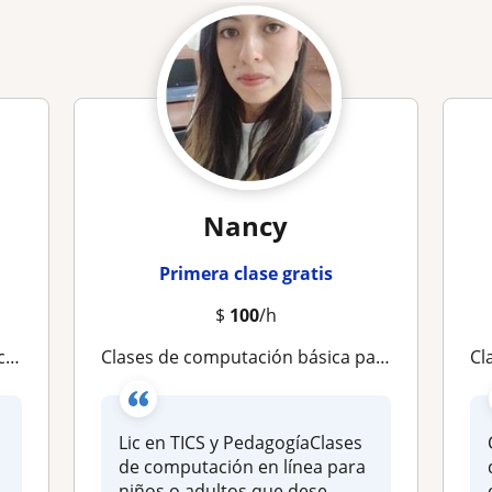
Nancy
Primera clase gratis
$
100
/h
N)
Clases de computación básica para niños o adultos
C
Lic en TICS y PedagogíaClases
de computación en línea para
niños o adultos que dese...