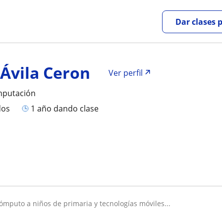
Dar clases 
 Ávila Ceron
Ver perfil
mputación
dos
1 año dando clase
cómputo a niños de primaria y tecnologías móviles...