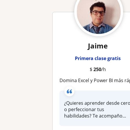
Jaime
Primera clase gratis
$
250
/h
Domina Excel y Power BI más rápido de lo que imaginas: automatiza reportes, crea dashboards profesionales y eleva tu productividad desde la primera 
¿Quieres aprender desde cer
o perfeccionar tus
habilidades? Te acompaño
paso a paso...