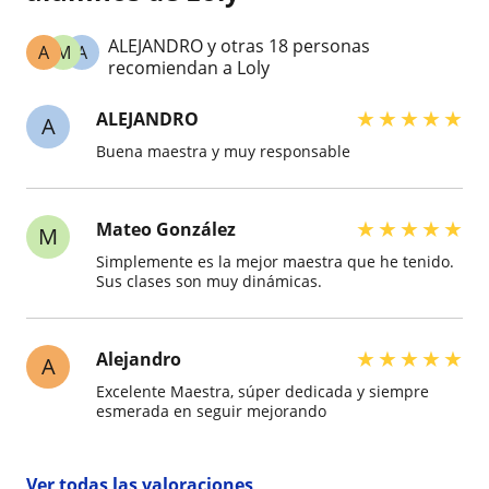
ALEJANDRO y otras 18 personas
A
M
A
recomiendan a Loly
★
★
★
★
★
ALEJANDRO
A
Buena maestra y muy responsable
★
★
★
★
★
Mateo González
M
Simplemente es la mejor maestra que he tenido.
Sus clases son muy dinámicas.
★
★
★
★
★
Alejandro
A
Excelente Maestra, súper dedicada y siempre
esmerada en seguir mejorando
Ver todas las valoraciones