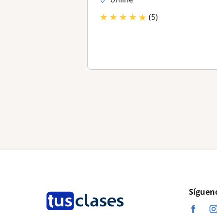
★
★
★
★
★
(5)
Síguen