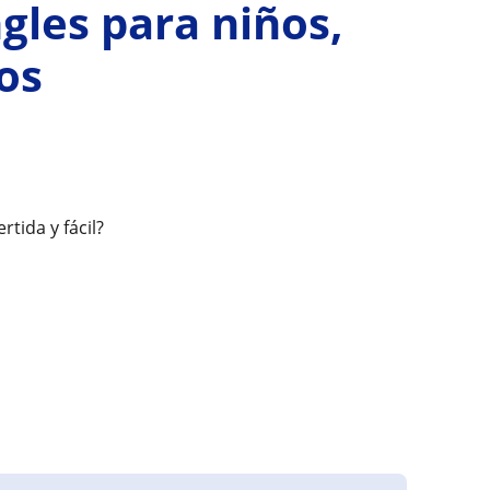
ngles para niños,
os
tida y fácil?