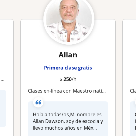
Allan
Primera clase gratis
CO
$
250
/h
Clases en-línea con Maestro nativo certificado (TOEFL) con 30 años de experiencia ... ¡Evaluación y primera clase !
Clase
Hola a todas/os,Mi nombre es
Allan Dawson, soy de escocia y
llevo muchos años en Méx...