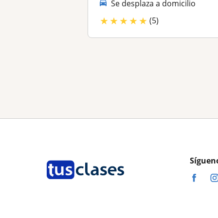
Se desplaza a domicilio
★
★
★
★
★
(5)
Síguen