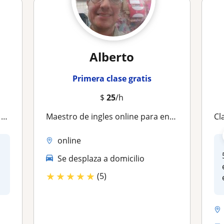
Alberto
Primera clase gratis
$
25
/h
!
Maestro de ingles online para enseñanza a niños adolescentes y adultos
Cl
online
Se desplaza a domicilio
★
★
★
★
★
(5)