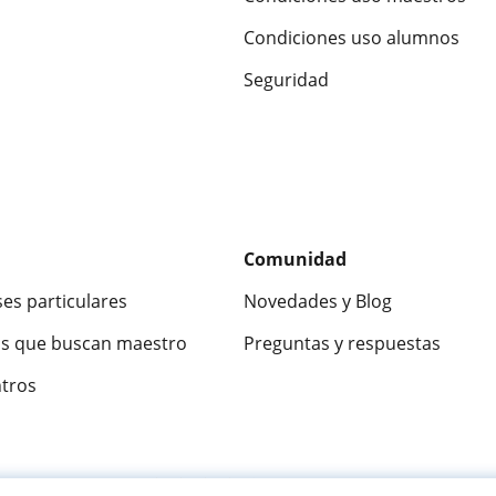
Condiciones uso alumnos
Seguridad
Comunidad
ses particulares
Novedades y Blog
s que buscan maestro
Preguntas y respuestas
ntros
ca
9,5/10
★★★★★
9,5/10
305915
opinion