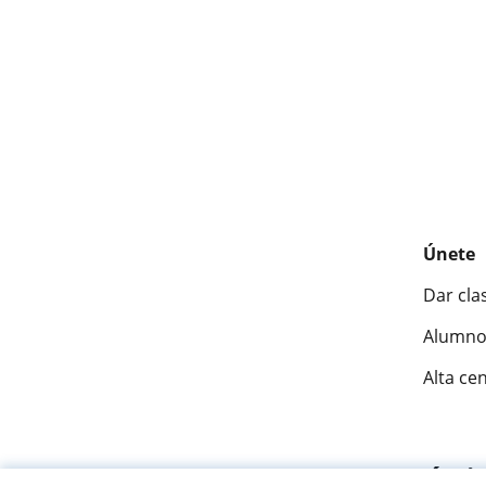
Únete
Dar cla
Alumno
Alta ce
Fantásti