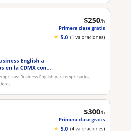
$
250
/h
Primera clase gratis
★
5.0
(1 valoraciones)
usiness English a
as en la CDMX con
mpresas: Business English para empresarios,
ores,...
$
300
/h
Primera clase gratis
★
5.0
(4 valoraciones)