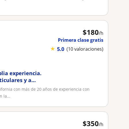
$
180
/h
Primera clase gratis
★
5.0
(10 valoraciones)
lia experiencia.
ticulares y a
lifornia con más de 20 años de experiencia con
 la...
$
350
/h