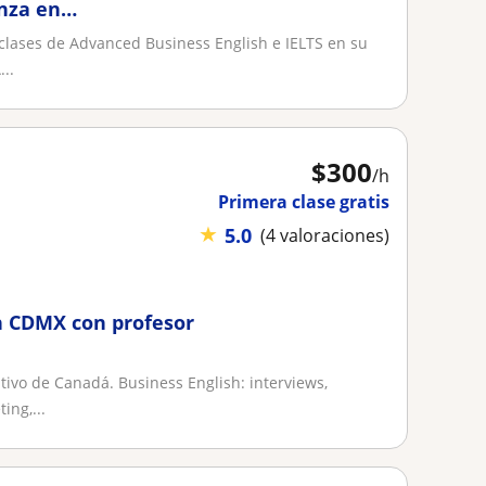
anza en
 clases de Advanced Business English e IELTS en su
..
$
300
/h
Primera clase gratis
★
5.0
(4 valoraciones)
n CDMX con profesor
ivo de Canadá. Business English: interviews,
ing,...