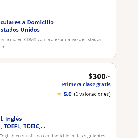
iculares a Domicilio
Estados Unidos
Domicilio en CDMX con profesor nativo de Estados
nt...
$
300
/h
Primera clase gratis
★
5.0
(6 valoraciones)
, Inglés
S, TOEFL, TOEIC,
English en su oficina o a domicilio en las siguientes