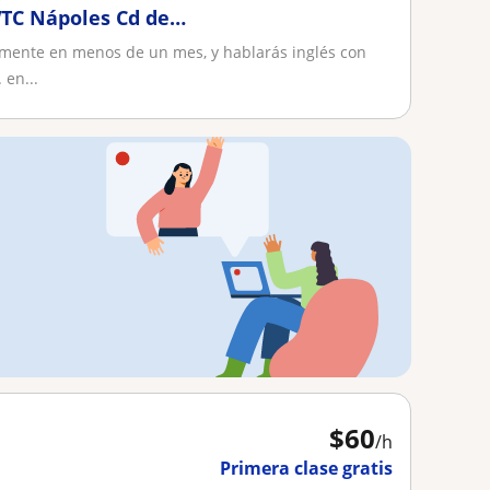
TC Nápoles Cd de
mbridge
lmente en menos de un mes, y hablarás inglés con
 en...
$
60
/h
Primera clase gratis