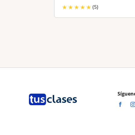
★
★
★
★
★
(5)
Síguen