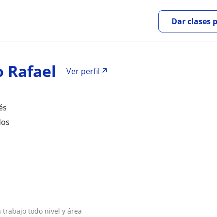
Dar clases 
o Rafael
Ver perfil
és
dos
a trabajo todo nivel y área