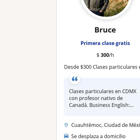
Bruce
Primera clase gratis
$
300
/h
Desde $300 Clases particulares en CDMX con profesor Nati
Clases particulares en CDMX
con profesor nativo de
Canadá. Business English:
intervi...
Cuauhtémoc, Ciudad de México (CDMX), Álvaro Obregón, Benito Juárez, Co..
Se desplaza a domicilio