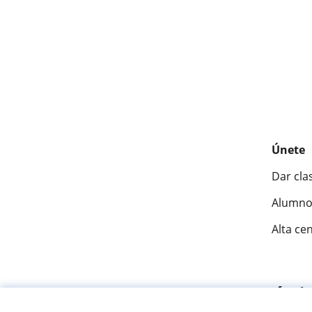
Únete
Dar cla
Alumno
Alta ce
Fantásti