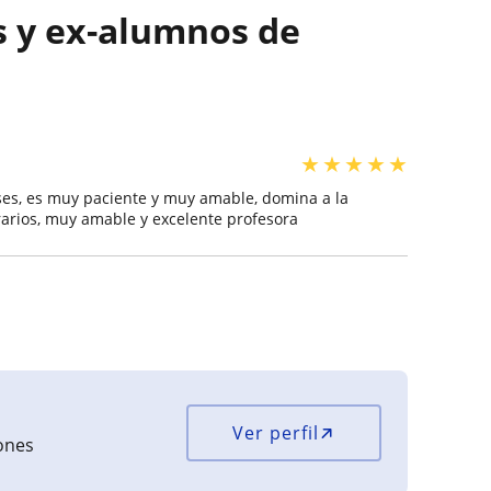
s y ex-alumnos de
★
★
★
★
★
ases, es muy paciente y muy amable, domina a la
rarios, muy amable y excelente profesora
Ver perfil
iones