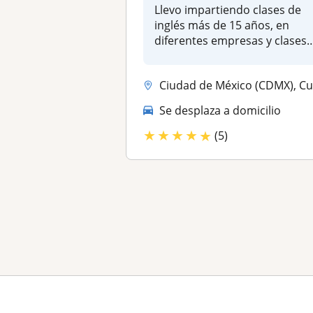
Llevo impartiendo clases de
inglés más de 15 años, en
diferentes empresas y clases
p...
Ciudad de México (CDMX), Cuauhtémoc, Venustiano Carranza, Iztapalapa, ..
Se desplaza a domicilio
★
★
★
★
★
(5)