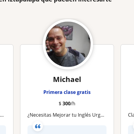
Michael
Primera clase gratis
$
300
/h
S
¿Necesitas Mejorar tu Inglés Urgentemente? ¿Quieres Hablar Inglés con fluidez y confianza en Conversaciones Reales?
Cla