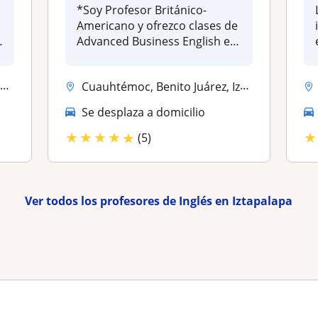
*Soy Profesor Británico-
Americano y ofrezco clases de
Advanced Business English e
IE...
.
Cuauhtémoc, Benito Juárez, Iztapalapa, Miguel Hidalgo, Ciudad Nezahual...
Se desplaza a domicilio
★
★
★
★
★
★
(5)
Ver todos los profesores de Inglés en Iztapalapa