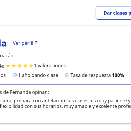
Dar clases 
da
Ver perfil
yoacán
★
★
★
★
★
1 valoraciones
és
dos
1 año dando clase
Tasa de respuesta
100%
s de Fernanda opinan:
esora, prepara con antelación sus clases, es muy paciente 
lexibilidad con sus horarios, muy amable y excelente prof