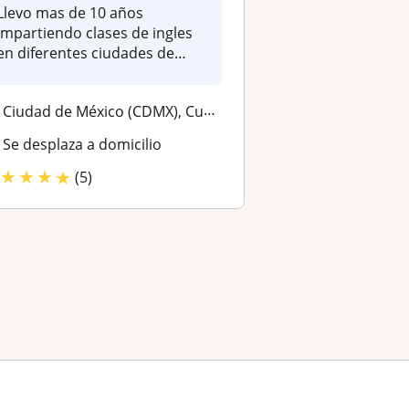
Llevo mas de 10 años
impartiendo clases de ingles
en diferentes ciudades de
México,...
Ciudad de México (CDMX), Cuauhtémoc, Azcapotzalco, Benito Juárez, Izta...
Se desplaza a domicilio
★
★
★
★
(5)