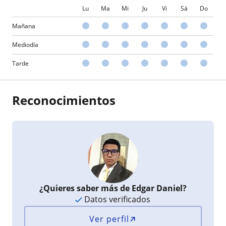
Lu
Ma
Mi
Ju
Vi
Sá
Do
Mañana
Mediodía
Tarde
Reconocimientos
¿Quieres saber más de Edgar Daniel?
Datos verificados
Ver perfil