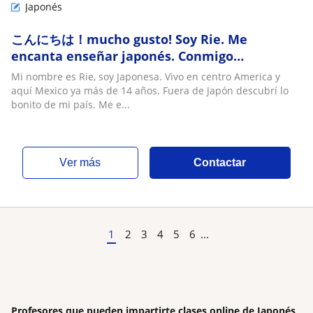
Japonés
こんにちは！mucho gusto! Soy Rie. Me
encanta enseñar japonés. Conmigo
aprenderás pronto japonés desarrollando 4
Mi nombre es Rie, soy Japonesa. Vivo en centro America y
habilidades hablar, entender, escuchar y leer
aquí Mexico ya más de 14 años. Fuera de Japón descubrí lo
bonito de mi país. Me e...
ver más
Contactar
1
2
3
4
5
6
...
Profesores que pueden impartirte clases online de Japonés