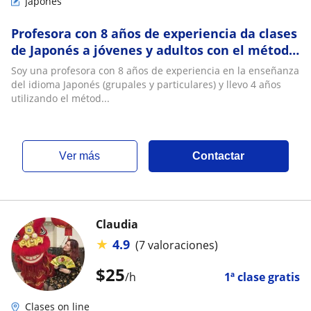
Japonés
Profesora con 8 años de experiencia da clases
de Japonés a jóvenes y adultos con el método
TPRS
Soy una profesora con 8 años de experiencia en la enseñanza
del idioma Japonés (grupales y particulares) y llevo 4 años
utilizando el métod...
ver más
Contactar
Claudia
★
4.9
(7 valoraciones)
$
25
/h
1ª clase gratis
Clases on line