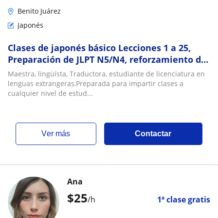
Benito Juárez
Japonés
Clases de japonés básico Lecciones 1 a 25,
Preparación de JLPT N5/N4, reforzamiento del
idioma o aprendizaje
Maestra, lingüísta, Traductora, estudiante de licenciatura en
lenguas extrangeras,Preparada para impartir clases a
cualquier nivel de estud...
ver más
Contactar
Ana
$
25
/h
1ª clase gratis