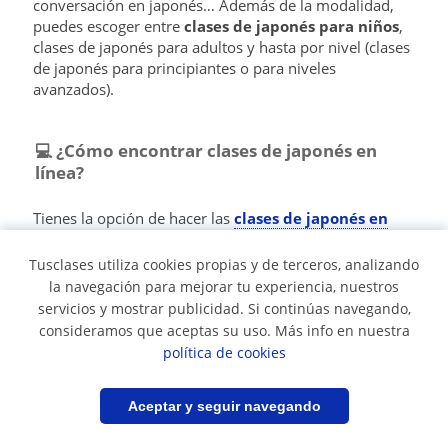
conversación en japonés… Además de la modalidad,
puedes escoger entre
clases de japonés para niños
,
clases de japonés para adultos y hasta por nivel (clases
de japonés para principiantes o para niveles
avanzados).
💻 ¿Cómo encontrar clases de japonés en
línea?
Tienes la opción de hacer las
clases de japonés en
línea
. Esta modalidad es mucho más flexible y puedes
disfrutar de todas las
herramientas de las clases en
Tusclases utiliza cookies propias y de terceros, analizando
línea
: agenda compartida, mensajería instantánea… E
la navegación para mejorar tu experiencia, nuestros
incluso clases mucho más prácticas. Aunque suelen
servicios y mostrar publicidad. Si continúas navegando,
durar entre 1h y 1h y media, se siente mucho más
consideramos que aceptas su uso. Más info en nuestra
personalizado y prácticas el
habla del japonés
mucho
política de cookies
más.
Filtrar
Guardar búsqueda
Aceptar y seguir navegando
💭 ¿Es útil aprender japonés?