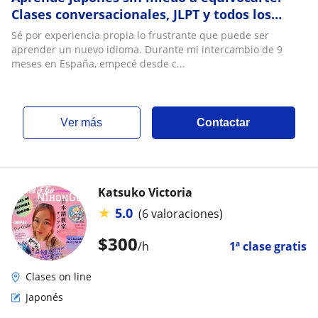
Clases conversacionales, JLPT y todos los
niveles con profesora nativa
Sé por experiencia propia lo frustrante que puede ser
aprender un nuevo idioma. Durante mi intercambio de 9
meses en España, empecé desde c...
ver más
Contactar
Katsuko Victoria
★
5.0
(6 valoraciones)
$
300
/h
1ª clase gratis
Clases on line
Japonés