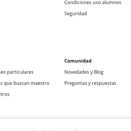
Condiciones uso alumnos
Seguridad
Comunidad
ses particulares
Novedades y Blog
s que buscan maestro
Preguntas y respuestas
ntros
ca
9,5/10
★★★★★
9,5/10
305883
opinion