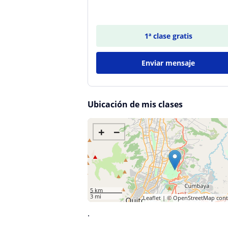
1ª clase gratis
Enviar mensaje
Ubicación de mis clases
+
−
5 km
3 mi
Leaflet
| ©
OpenStreetMap
cont
·