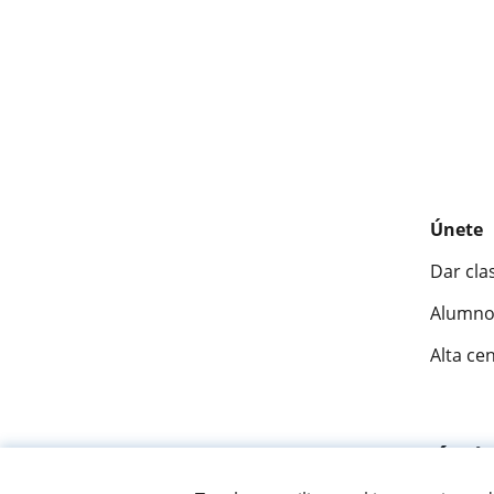
Únete
Dar cla
Alumno
Alta ce
Fantásti