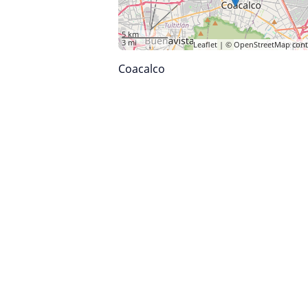
5 km
3 mi
Leaflet
| ©
OpenStreetMap
cont
Coacalco