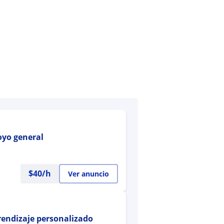
oyo general
$
40
/h
Ver anuncio
prendizaje personalizado