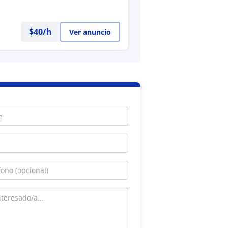
$
40
/h
Ver anuncio