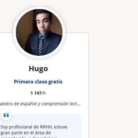
Hugo
Primera clase gratis
$
147
/h
Maestro de español y comprensión lectora y RRHH, a quien dará clases a alumnos tanto en Estado de México y CDMX
Soy profesional de RRHH, estuve
gran parte en el área de