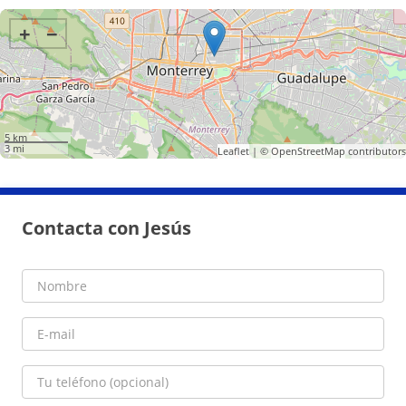
+
−
5 km
3 mi
Leaflet
| ©
OpenStreetMap
contributors
Contacta con Jesús