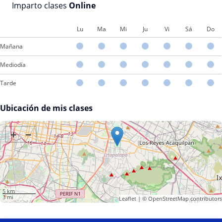
Imparto clases
Online
Lu
Ma
Mi
Ju
Vi
Sá
Do
Mañana
Mediodía
Tarde
Ubicación de mis clases
+
−
5 km
3 mi
Leaflet
| ©
OpenStreetMap
contributors