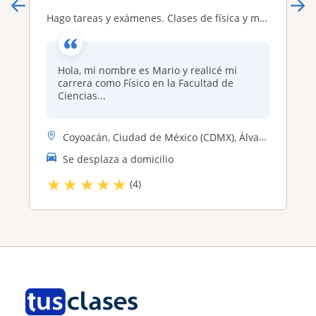
Hago tareas y exámenes. Clases de física y matemáticas todos los niveles/edades. Estudiante de posgrado en astrofísica UNAM. Ciudad de México y Oaxaca
Hola, mi nombre es Mario y realicé mi
carrera como Físico en la Facultad de
Ciencias...
Coyoacán, Ciudad de México (CDMX), Álvaro Obregón, Benito Juárez, Izta...
Se desplaza a domicilio
★
★
★
★
★
(4)