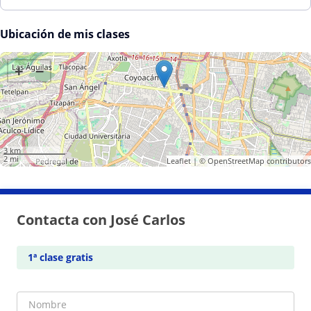
Ubicación de mis clases
+
−
3 km
2 mi
Leaflet
| ©
OpenStreetMap
contributors
Contacta con José Carlos
1ª clase gratis