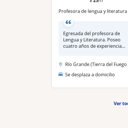
$
25
/h
Profesora de lengua y literatura (online) con experiencia en nivel secundario-superior- univerista
Egresada del profesora de
Lengua y Literatura. Poseo
cuatro años de experiencia
doce...
Río Grande (Tierra del Fuego y Antártida), Barrio Almirante Brown, Ush..
Se desplaza a domicilio
Ver to