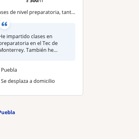
$
300
/h
ases de nivel preparatoria, tanto a nativos como a extrajenros
He impartido clases en
preparatoria en el Tec de
Monterrey. También he
impartido cla...
Puebla
Se desplaza a domicilio
 Puebla