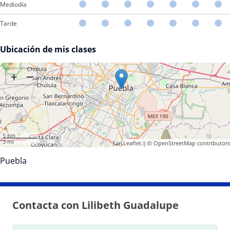
Mediodía
Tarde
Ubicación de mis clases
+
−
5 km
3 mi
Leaflet
| ©
OpenStreetMap
contributors
Puebla
Contacta con Lilibeth Guadalupe