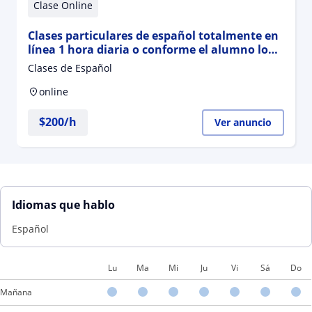
Clase Online
Clases particulares de español totalmente en
línea 1 hora diaria o conforme el alumno lo
pida
Clases de Español
online
$
200
/h
Ver anuncio
Idiomas que hablo
Español
Lu
Ma
Mi
Ju
Vi
Sá
Do
Mañana