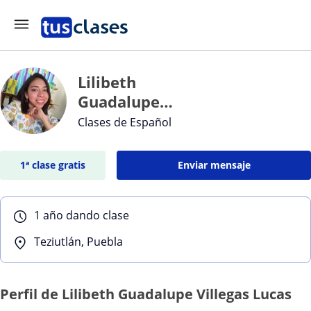
Lilibeth
Guadalupe
Villegas Lucas
Clases de Español
1ª clase gratis
Enviar mensaje
1 año dando clase
Teziutlán, Puebla
Perfil de Lilibeth Guadalupe Villegas Lucas