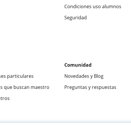
Condiciones uso alumnos
Seguridad
Comunidad
ses particulares
Novedades y Blog
s que buscan maestro
Preguntas y respuestas
ntros
ca
9,5/10
★★★★★
9,5/10
305915
opinion