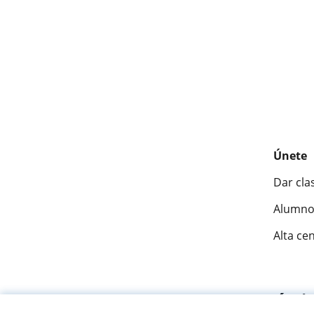
Únete
Dar cla
Alumno
Alta ce
Fantásti