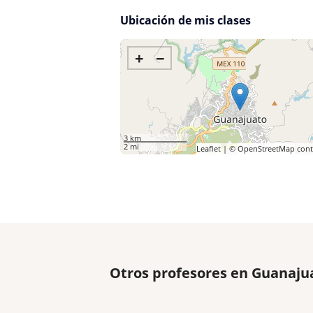
Ubicación de mis clases
+
−
3 km
2 mi
Leaflet
| ©
OpenStreetMap
cont
Otros profesores en Guanaju