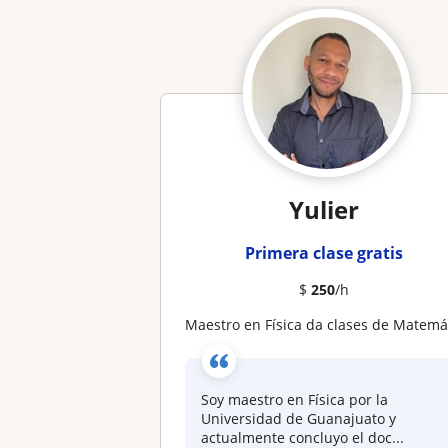
Yulier
Primera clase gratis
$
250
/h
Maestro en Física da clases de Matemáticas y prepara para EXCOBA y admisión UNAM y UG en León y en líne
Soy maestro en Física por la
Universidad de Guanajuato y
actualmente concluyo el doc...