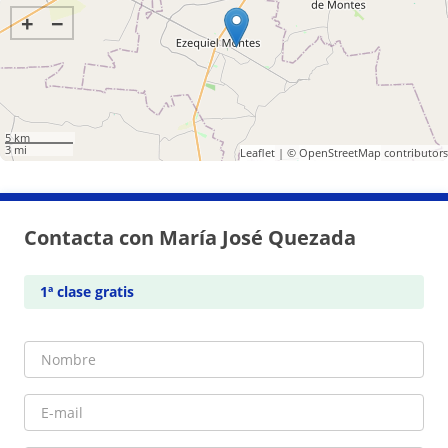
+
−
5 km
3 mi
Leaflet
| ©
OpenStreetMap
contributors
Contacta con María José Quezada
1ª clase gratis