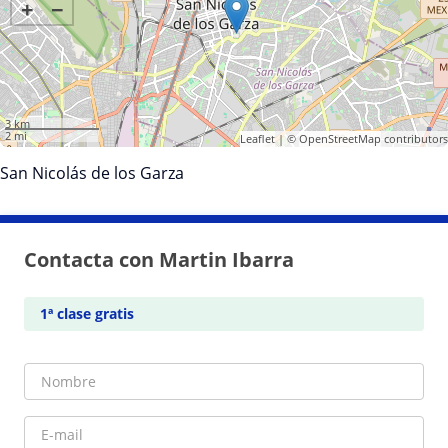
+
−
3 km
2 mi
Leaflet
| ©
OpenStreetMap
contributors
San Nicolás de los Garza
Contacta con Martin Ibarra
1ª clase gratis