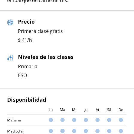
embarque de carne de res.
Precio
Primera clase gratis
$
41
/h
Niveles de las clases
Primaria
ESO
Disponibilidad
Lu
Ma
Mi
Ju
Vi
Sá
Do
Mañana
Mediodía