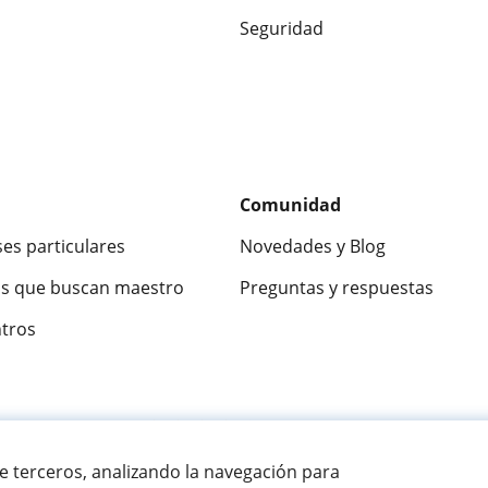
Seguridad
Comunidad
ses particulares
Novedades y Blog
s que buscan maestro
Preguntas y respuestas
ntros
ca
9,5/10
★★★★★
9,5/10
305915
opinion
de terceros, analizando la navegación para