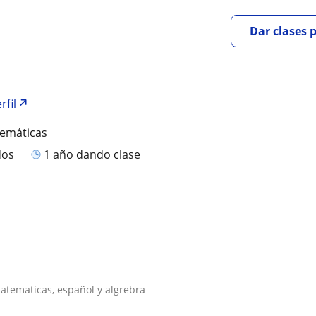
Dar clases 
rfil
temáticas
dos
1 año dando clase
matematicas, español y algrebra