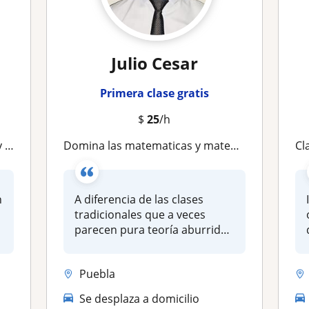
Julio Cesar
Primera clase gratis
$
25
/h
ca
Domina las matematicas y matematicas avanzadas sin rodeos, clases personalizadas con Ingeniero automotriz
Cl
n
A diferencia de las clases
tradicionales que a veces
parecen pura teoría aburrida,
e...
Puebla
Se desplaza a domicilio