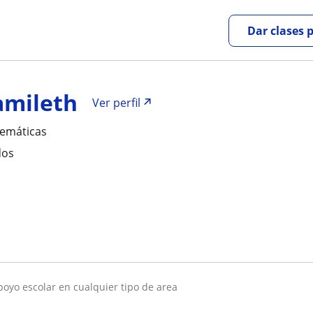
Dar clases 
amileth
Ver perfil
temáticas
dos
apoyo escolar en cualquier tipo de area