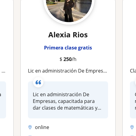
Alexia Rios
Primera clase gratis
$
250
/h
ne
Lic en administración De Empresas, capacitada para dar clases de matemáticas y hasta contabilidad, para niños de 12 a 20 años
Cl
a
Lic en administración De
Empresas, capacitada para
dar clases de matemáticas y
hast...
online