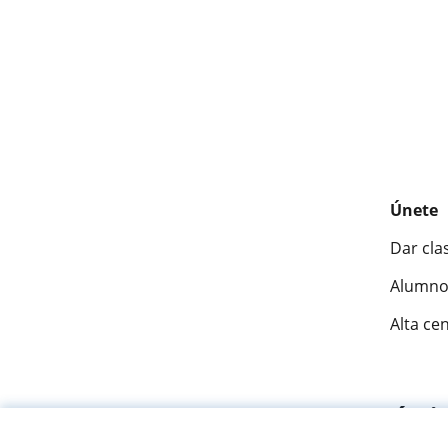
Únete
Dar cla
Alumno
Alta ce
Fantásti