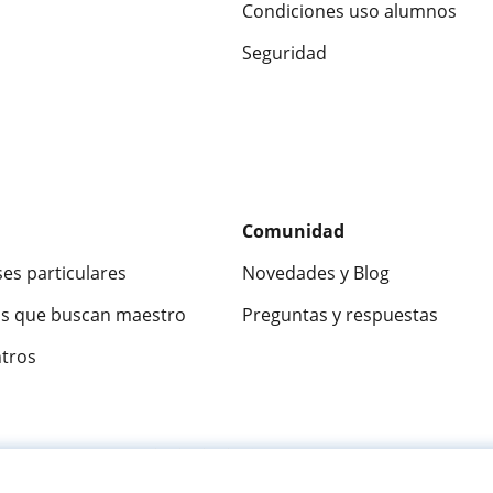
Condiciones uso alumnos
Seguridad
Comunidad
ses particulares
Novedades y Blog
s que buscan maestro
Preguntas y respuestas
ntros
ca
9,5/10
★★★★★
9,5/10
305915
opinion