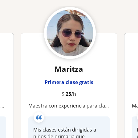
Maritza
Primera clase gratis
$
25
/h
a
Maestra con experiencia para clases en linea para niños, jovenes y adultos
Ma
Mis clases están dirigidas a
niños de primaria que