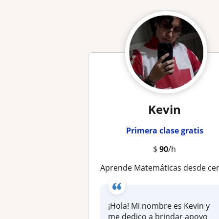
Kevin
Primera clase gratis
$
90
/h
Aprende Matemáticas desde cero: Clases dinámicas online para Primaria y Secundari
¡Hola! Mi nombre es Kevin y
me dedico a brindar apoyo