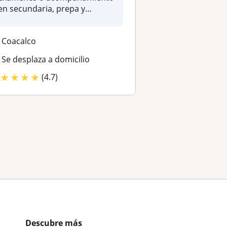
en secundaria, prepa y
universi...
Coacalco
Se desplaza a domicilio
★
★
★
★
(4.7)
Descubre más