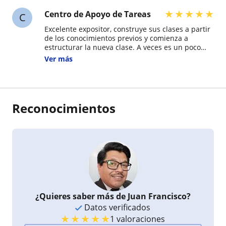
★
★
★
★
★
Centro de Apoyo de Tareas
C
Excelente expositor, construye sus clases a partir
de los conocimientos previos y comienza a
estructurar la nueva clase. A veces es un poco
tardada su clase, pero se remonta a el elemento
Ver más
previo a el tema que está tratando.
Reconocimientos
¿Quieres saber más de Juan Francisco?
Datos verificados
★
★
★
★
★
1 valoraciones