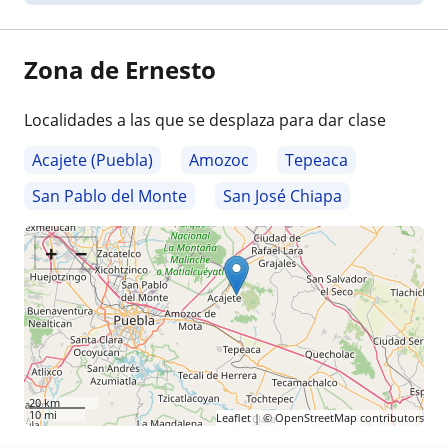
Zona de Ernesto
Localidades a las que se desplaza para dar clase
Acajete (Puebla)
Amozoc
Tepeaca
San Pablo del Monte
San José Chiapa
+
−
20 km
10 mi
Leaflet
| ©
OpenStreetMap
contributors