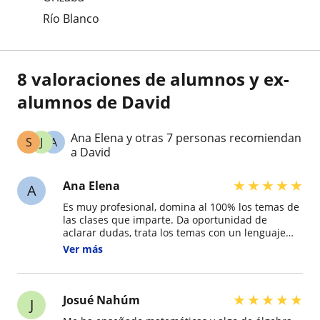
Río Blanco
8 valoraciones de alumnos y ex-
alumnos de David
Ana Elena y otras 7 personas recomiendan
S
J
A
a David
★
★
★
★
★
Ana Elena
A
Es muy profesional, domina al 100% los temas de
las clases que imparte. Da oportunidad de
aclarar dudas, trata los temas con un lenguaje
totalmente entendible, y refuerza con actividades
Ver más
para trabajar en casa. Es un catedrático con
mucha experiencia, tanto en la teoría como en la
práctica.
★
★
★
★
★
Josué Nahúm
J