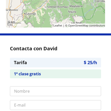
10 km
5 mi
Leaflet
| ©
OpenStreetMap
contributors
Contacta con David
Tarifa
$
25
/h
1ª clase gratis