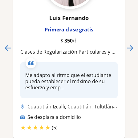
Luis Fernando
Primera clase gratis
$
350
/h
Clases de Regularización Particulares y Cursos de preparación para ingresar a: IPN,UNAM UAM, TEC DE MONTERREY entre otras; Impartidas por Ingeniero en Automatización con MBA y mas de 10 años de Experiencia. Realizo test y pruebas de orientación vocacional
Me adapto al ritmo que el estudiante
pueda establecer el máximo de su
esfuerzo y emp...
Cuautitlán Izcalli, Cuautitlán, Tultitlán, Tepotzotlán, Tlalnepantla d...
Se desplaza a domicilio
★
★
★
★
★
(5)