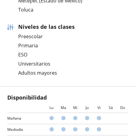
Metepec (Estado de México)
Toluca
Niveles de las clases
Preescolar
Primaria
ESO
Universitarios
Adultos mayores
Disponibilidad
Lu
Ma
Mi
Ju
Vi
Sá
Do
Mañana
Mediodía