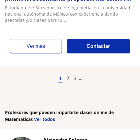
diferencial e integral
Estudiante de 5to semestre de ingeniería, en la universidad
nacional autónoma de México, con experiencia dando
asesorías y/o clases particu...
ver más
Contactar
1
2
3
...
Profesores que pueden impartirte clases online de
Matemáticas
Ver todos
Alejandro Salazar