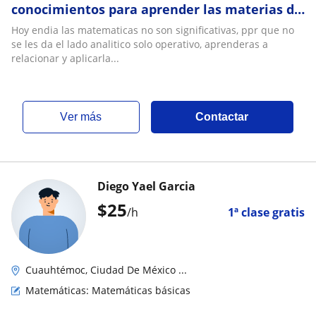
conocimientos para aprender las materias de
matematicas a largo plazo y la aplicacion que
Hoy endia las matematicas no son significativas, ppr que no
tiene cada una de ellas como horizontal y
se les da el lado analitico solo operativo, aprenderas a
vertical
relacionar y aplicarla...
ver más
Contactar
Diego Yael Garcia
$
25
/h
1ª clase gratis
Cuauhtémoc, Ciudad De México ...
Matemáticas: Matemáticas básicas