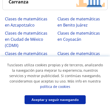
Carranza
Clases de matemáticas
Clases de matemáticas
en Azcapotzalco
en Benito Juárez
Clases de matemáticas
Clases de matemáticas
en Ciudad de México
en Coyoacán
(CDMX)
Clases de matemáticas
Clases de matemáticas
en Cuauhtémoc
en Gustavo A. Madero
Tusclases utiliza cookies propias y de terceros, analizando
Clases de matemáticas
la navegación para mejorar tu experiencia, nuestros
en Iztacalco
servicios y mostrar publicidad. Si continúas navegando,
consideramos que aceptas su uso. Más info en nuestra
política de cookies
Asignaturas de Matemáticas
Filtrar
Guardar búsqueda
Aceptar y seguir navegando
Cálculo
Geometría