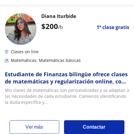
Diana Iturbide
$
200
/h
1ª clase gratis
Clases on line
Matemáticas: Matemáticas básicas
Estudiante de Finanzas bilingüe ofrece clases
de matemáticas y regularización online, con
explicaciones claras. Hasta preparatoria
Mis clases de matemáticas son personalizadas y se adaptan a
las necesidades de cada estudiante. Comienzo identificando
la duda específica y...
ver más
Contactar