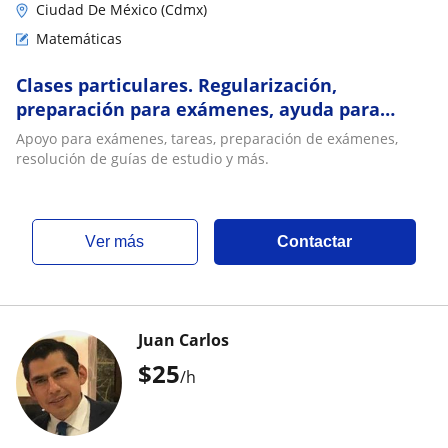
Ciudad De México (Cdmx)
Matemáticas
Clases particulares. Regularización,
preparación para exámenes, ayuda para
tareas, y proyectos
Apoyo para exámenes, tareas, preparación de exámenes,
resolución de guías de estudio y más.
ver más
Contactar
Juan Carlos
$
25
/h