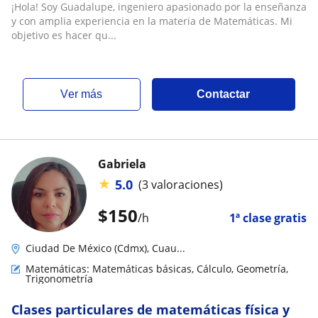
por los números
¡Hola! Soy Guadalupe, ingeniero apasionado por la enseñanza
y con amplia experiencia en la materia de Matemáticas. Mi
objetivo es hacer qu...
ver más
Contactar
Gabriela
★
5.0
(3 valoraciones)
$
150
/h
1ª clase gratis
Ciudad De México (Cdmx), Cuau...
Matemáticas: Matemáticas básicas, Cálculo, Geometría,
Trigonometría
Clases particulares de matemáticas física y